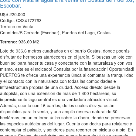
Escobar.
U$S
220.000
Código: CSX4172763
Terreno en Venta
Countries/B.Cerrado (Escobar), Puertos del Lago, Costas
Terreno:
936.60 M2
Lote de 936.6 metros cuadrados en el barrio Costas, donde podrás
disfrutar de hermosos atardeceres en el jardín. Si buscas un lote con
buen sol para hacer tu casa y conectarte con la naturaleza y con vos
mismo, este es el indicado! Consulta por la financiación! Oportunidad!
PUERTOS te ofrece una experiencia única al combinar la tranquilidad
y el contacto con la naturaleza con todas las comodidades e
infraestructura propias de una ciudad. Acceso directo desde la
autopista, con una extensión de más de 1.400 hectáreas, su
impresionante lago central es una verdadera atracción visual.
Además, cuenta con 16 barrios, de los cuales diez ya están
disponibles para la venta, y una amplia reserva natural de 60
hectáreas, en un entorno único sobre la ribera, donde se preservan
las especies autóctonas del lugar. Cuenta con decks para relajarse y
contemplar el paisaje, y senderos para recorrer en bicleta o a pie. En
cuanto a Costas, descubrirás una nueva forma de vivir en armonía