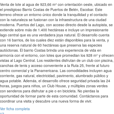
Venta de lote al agua de 923,66 m² con orientación oeste, ubicado en
el prestigioso Barrio Costas de Puertos de Belén, Escobar. Este
terreno ofrece un entorno único donde la tranquilidad y el contacto
con la naturaleza se fusionan con la infraestructura de una ciudad
moderna. Puertos del Lago, con acceso directo desde la autopista, se
extiende sobre más de 1.400 hectáreas e incluye un impresionante
lago central que es una verdadera joya natural. El desarrollo cuenta
con 16 barrios, de los cuales diez están disponibles para la venta, y
una reserva natural de 60 hectáreas que preserva las especies
autóctonas. El barrio Costas brinda una experiencia de vida en
armonía con el entorno, con lotes que promedian los 928 m² y ofrecen
vistas al Lago Central. Los residentes disfrutan de un club con piscina,
canchas de tenis y acceso conveniente a la Ruta 25, frente al futuro
centro comercial y la Panamericana. Las comodidades incluyen agua
corriente, gas natural, electricidad, pavimento, alumbrado público y
agua potable. Además, el desarrollo ofrece seguridad privada las 24
horas, juegos para niños, un Club House, y múltiples zonas verdes
con senderos para disfrutar a pie o en bicicleta. No pierdas la
oportunidad de formar parte de esta comunidad. Contáctanos para
coordinar una visita y descubre una nueva forma de vivir.
Ver ficha completa
12