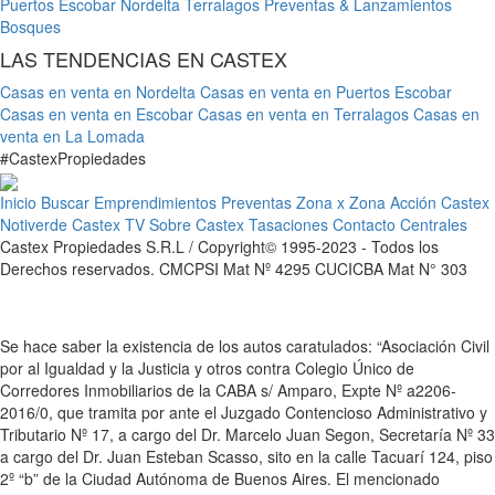
Puertos Escobar
Nordelta
Terralagos
Preventas & Lanzamientos
Bosques
LAS TENDENCIAS EN CASTEX
Casas en venta en Nordelta
Casas en venta en Puertos Escobar
Casas en venta en Escobar
Casas en venta en Terralagos
Casas en
venta en La Lomada
#
Castex
Propiedades
Inicio
Buscar
Emprendimientos
Preventas
Zona x Zona
Acción Castex
Notiverde
Castex TV
Sobre Castex
Tasaciones
Contacto
Centrales
Castex Propiedades S.R.L / Copyright© 1995-2023 - Todos los
Derechos reservados. CMCPSI Mat Nº 4295 CUCICBA Mat N° 303
Se hace saber la existencia de los autos caratulados: “Asociación Civil
por al Igualdad y la Justicia y otros contra Colegio Único de
Corredores Inmobiliarios de la CABA s/ Amparo, Expte Nº a2206-
2016/0, que tramita por ante el Juzgado Contencioso Administrativo y
Tributario Nº 17, a cargo del Dr. Marcelo Juan Segon, Secretaría Nº 33
a cargo del Dr. Juan Esteban Scasso, sito en la calle Tacuarí 124, piso
2º “b” de la Ciudad Autónoma de Buenos Aires. El mencionado