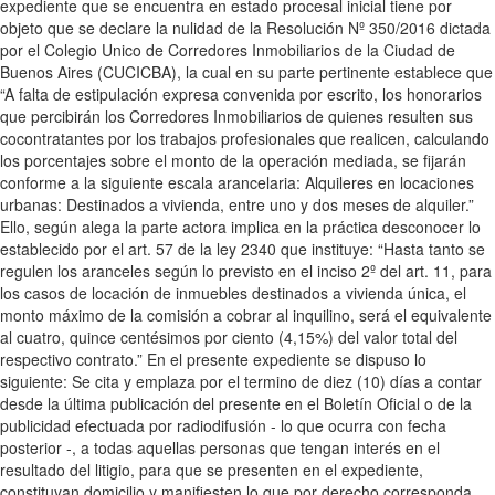
expediente que se encuentra en estado procesal inicial tiene por
objeto que se declare la nulidad de la Resolución Nº 350/2016 dictada
por el Colegio Unico de Corredores Inmobiliarios de la Ciudad de
Buenos Aires (CUCICBA), la cual en su parte pertinente establece que
“A falta de estipulación expresa convenida por escrito, los honorarios
que percibirán los Corredores Inmobiliarios de quienes resulten sus
cocontratantes por los trabajos profesionales que realicen, calculando
los porcentajes sobre el monto de la operación mediada, se fijarán
conforme a la siguiente escala arancelaria: Alquileres en locaciones
urbanas: Destinados a vivienda, entre uno y dos meses de alquiler.”
Ello, según alega la parte actora implica en la práctica desconocer lo
establecido por el art. 57 de la ley 2340 que instituye: “Hasta tanto se
regulen los aranceles según lo previsto en el inciso 2º del art. 11, para
los casos de locación de inmuebles destinados a vivienda única, el
monto máximo de la comisión a cobrar al inquilino, será el equivalente
al cuatro, quince centésimos por ciento (4,15%) del valor total del
respectivo contrato.” En el presente expediente se dispuso lo
siguiente: Se cita y emplaza por el termino de diez (10) días a contar
desde la última publicación del presente en el Boletín Oficial o de la
publicidad efectuada por radiodifusión - lo que ocurra con fecha
posterior -, a todas aquellas personas que tengan interés en el
resultado del litigio, para que se presenten en el expediente,
constituyan domicilio y manifiesten lo que por derecho corresponda,