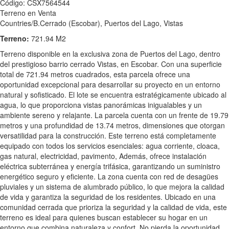
Código: CSX7564544
Terreno en Venta
Countries/B.Cerrado (Escobar), Puertos del Lago, Vistas
Terreno:
721.94 M2
Terreno disponible en la exclusiva zona de Puertos del Lago, dentro
del prestigioso barrio cerrado Vistas, en Escobar. Con una superficie
total de 721.94 metros cuadrados, esta parcela ofrece una
oportunidad excepcional para desarrollar su proyecto en un entorno
natural y sofisticado. El lote se encuentra estratégicamente ubicado al
agua, lo que proporciona vistas panorámicas inigualables y un
ambiente sereno y relajante. La parcela cuenta con un frente de 19.79
metros y una profundidad de 13.74 metros, dimensiones que otorgan
versatilidad para la construcción. Este terreno está completamente
equipado con todos los servicios esenciales: agua corriente, cloaca,
gas natural, electricidad, pavimento, Además, ofrece instalación
eléctrica subterránea y energía trifásica, garantizando un suministro
energético seguro y eficiente. La zona cuenta con red de desagües
pluviales y un sistema de alumbrado público, lo que mejora la calidad
de vida y garantiza la seguridad de los residentes. Ubicado en una
comunidad cerrada que prioriza la seguridad y la calidad de vida, este
terreno es ideal para quienes buscan establecer su hogar en un
entorno que combina naturaleza y confort. No pierda la oportunidad