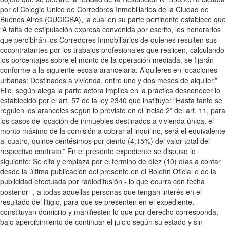
por el Colegio Unico de Corredores Inmobiliarios de la Ciudad de
Buenos Aires (CUCICBA), la cual en su parte pertinente establece que
“A falta de estipulación expresa convenida por escrito, los honorarios
que percibirán los Corredores Inmobiliarios de quienes resulten sus
cocontratantes por los trabajos profesionales que realicen, calculando
los porcentajes sobre el monto de la operación mediada, se fijarán
conforme a la siguiente escala arancelaria: Alquileres en locaciones
urbanas: Destinados a vivienda, entre uno y dos meses de alquiler.”
Ello, según alega la parte actora implica en la práctica desconocer lo
establecido por el art. 57 de la ley 2340 que instituye: “Hasta tanto se
regulen los aranceles según lo previsto en el inciso 2º del art. 11, para
los casos de locación de inmuebles destinados a vivienda única, el
monto máximo de la comisión a cobrar al inquilino, será el equivalente
al cuatro, quince centésimos por ciento (4,15%) del valor total del
respectivo contrato.” En el presente expediente se dispuso lo
siguiente: Se cita y emplaza por el termino de diez (10) días a contar
desde la última publicación del presente en el Boletín Oficial o de la
publicidad efectuada por radiodifusión - lo que ocurra con fecha
posterior -, a todas aquellas personas que tengan interés en el
resultado del litigio, para que se presenten en el expediente,
constituyan domicilio y manifiesten lo que por derecho corresponda,
bajo apercibimiento de continuar el juicio según su estado y sin