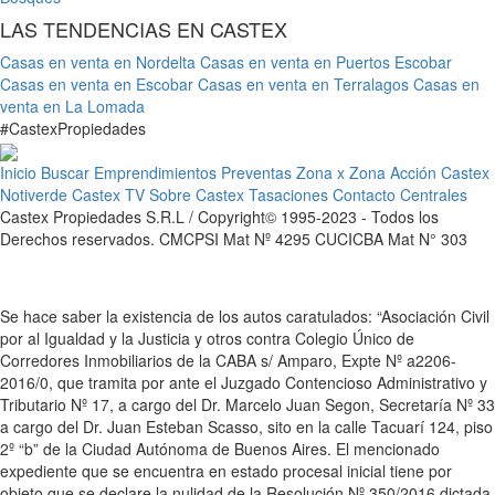
LAS TENDENCIAS EN CASTEX
Casas en venta en Nordelta
Casas en venta en Puertos Escobar
Casas en venta en Escobar
Casas en venta en Terralagos
Casas en
venta en La Lomada
#
Castex
Propiedades
Inicio
Buscar
Emprendimientos
Preventas
Zona x Zona
Acción Castex
Notiverde
Castex TV
Sobre Castex
Tasaciones
Contacto
Centrales
Castex Propiedades S.R.L / Copyright© 1995-2023 - Todos los
Derechos reservados. CMCPSI Mat Nº 4295 CUCICBA Mat N° 303
Se hace saber la existencia de los autos caratulados: “Asociación Civil
por al Igualdad y la Justicia y otros contra Colegio Único de
Corredores Inmobiliarios de la CABA s/ Amparo, Expte Nº a2206-
2016/0, que tramita por ante el Juzgado Contencioso Administrativo y
Tributario Nº 17, a cargo del Dr. Marcelo Juan Segon, Secretaría Nº 33
a cargo del Dr. Juan Esteban Scasso, sito en la calle Tacuarí 124, piso
2º “b” de la Ciudad Autónoma de Buenos Aires. El mencionado
expediente que se encuentra en estado procesal inicial tiene por
objeto que se declare la nulidad de la Resolución Nº 350/2016 dictada