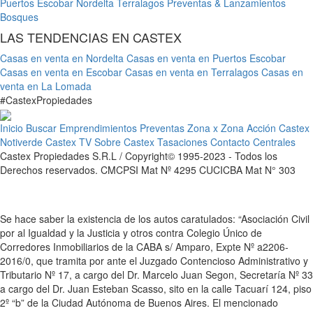
Puertos Escobar
Nordelta
Terralagos
Preventas & Lanzamientos
Bosques
LAS TENDENCIAS EN CASTEX
Casas en venta en Nordelta
Casas en venta en Puertos Escobar
Casas en venta en Escobar
Casas en venta en Terralagos
Casas en
venta en La Lomada
#
Castex
Propiedades
Inicio
Buscar
Emprendimientos
Preventas
Zona x Zona
Acción Castex
Notiverde
Castex TV
Sobre Castex
Tasaciones
Contacto
Centrales
Castex Propiedades S.R.L / Copyright© 1995-2023 - Todos los
Derechos reservados. CMCPSI Mat Nº 4295 CUCICBA Mat N° 303
Se hace saber la existencia de los autos caratulados: “Asociación Civil
por al Igualdad y la Justicia y otros contra Colegio Único de
Corredores Inmobiliarios de la CABA s/ Amparo, Expte Nº a2206-
2016/0, que tramita por ante el Juzgado Contencioso Administrativo y
Tributario Nº 17, a cargo del Dr. Marcelo Juan Segon, Secretaría Nº 33
a cargo del Dr. Juan Esteban Scasso, sito en la calle Tacuarí 124, piso
2º “b” de la Ciudad Autónoma de Buenos Aires. El mencionado