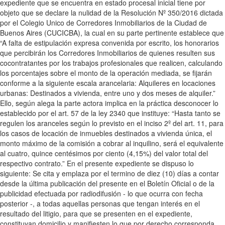
expediente que se encuentra en estado procesal inicial tiene por
objeto que se declare la nulidad de la Resolución Nº 350/2016 dictada
por el Colegio Unico de Corredores Inmobiliarios de la Ciudad de
Buenos Aires (CUCICBA), la cual en su parte pertinente establece que
“A falta de estipulación expresa convenida por escrito, los honorarios
que percibirán los Corredores Inmobiliarios de quienes resulten sus
cocontratantes por los trabajos profesionales que realicen, calculando
los porcentajes sobre el monto de la operación mediada, se fijarán
conforme a la siguiente escala arancelaria: Alquileres en locaciones
urbanas: Destinados a vivienda, entre uno y dos meses de alquiler.”
Ello, según alega la parte actora implica en la práctica desconocer lo
establecido por el art. 57 de la ley 2340 que instituye: “Hasta tanto se
regulen los aranceles según lo previsto en el inciso 2º del art. 11, para
los casos de locación de inmuebles destinados a vivienda única, el
monto máximo de la comisión a cobrar al inquilino, será el equivalente
al cuatro, quince centésimos por ciento (4,15%) del valor total del
respectivo contrato.” En el presente expediente se dispuso lo
siguiente: Se cita y emplaza por el termino de diez (10) días a contar
desde la última publicación del presente en el Boletín Oficial o de la
publicidad efectuada por radiodifusión - lo que ocurra con fecha
posterior -, a todas aquellas personas que tengan interés en el
resultado del litigio, para que se presenten en el expediente,
constituyan domicilio y manifiesten lo que por derecho corresponda,