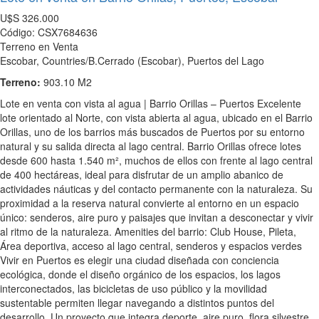
U$S
326.000
Código: CSX7684636
Terreno en Venta
Escobar, Countries/B.Cerrado (Escobar), Puertos del Lago
Terreno:
903.10 M2
Lote en venta con vista al agua | Barrio Orillas – Puertos Excelente
lote orientado al Norte, con vista abierta al agua, ubicado en el Barrio
Orillas, uno de los barrios más buscados de Puertos por su entorno
natural y su salida directa al lago central. Barrio Orillas ofrece lotes
desde 600 hasta 1.540 m², muchos de ellos con frente al lago central
de 400 hectáreas, ideal para disfrutar de un amplio abanico de
actividades náuticas y del contacto permanente con la naturaleza. Su
proximidad a la reserva natural convierte al entorno en un espacio
único: senderos, aire puro y paisajes que invitan a desconectar y vivir
al ritmo de la naturaleza. Amenities del barrio: Club House, Pileta,
Área deportiva, acceso al lago central, senderos y espacios verdes
Vivir en Puertos es elegir una ciudad diseñada con conciencia
ecológica, donde el diseño orgánico de los espacios, los lagos
interconectados, las bicicletas de uso público y la movilidad
sustentable permiten llegar navegando a distintos puntos del
desarrollo. Un proyecto que integra deporte, aire puro, flora silvestre,