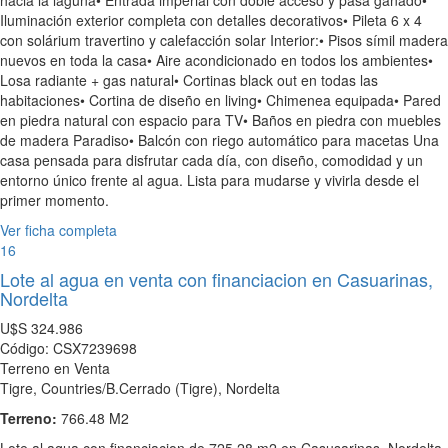
Iluminación exterior completa con detalles decorativos• Pileta 6 x 4
con solárium travertino y calefacción solar Interior:• Pisos símil madera
nuevos en toda la casa• Aire acondicionado en todos los ambientes•
Losa radiante + gas natural• Cortinas black out en todas las
habitaciones• Cortina de diseño en living• Chimenea equipada• Pared
en piedra natural con espacio para TV• Baños en piedra con muebles
de madera Paradiso• Balcón con riego automático para macetas Una
casa pensada para disfrutar cada día, con diseño, comodidad y un
entorno único frente al agua. Lista para mudarse y vivirla desde el
primer momento.
Ver ficha completa
16
Lote al agua en venta con financiacion en Casuarinas,
Nordelta
U$S
324.986
Código: CSX7239698
Terreno en Venta
Tigre, Countries/B.Cerrado (Tigre), Nordelta
Terreno:
766.48 M2
Lote al agua con financiacion de 725.28 m2 en Casusarinas, Nordelta.