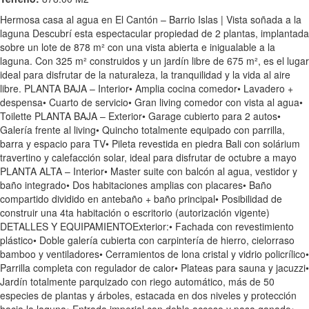
Hermosa casa al agua en El Cantón – Barrio Islas | Vista soñada a la
laguna Descubrí esta espectacular propiedad de 2 plantas, implantada
sobre un lote de 878 m² con una vista abierta e inigualable a la
laguna. Con 325 m² construidos y un jardín libre de 675 m², es el lugar
ideal para disfrutar de la naturaleza, la tranquilidad y la vida al aire
libre. PLANTA BAJA – Interior• Amplia cocina comedor• Lavadero +
despensa• Cuarto de servicio• Gran living comedor con vista al agua•
Toilette PLANTA BAJA – Exterior• Garage cubierto para 2 autos•
Galería frente al living• Quincho totalmente equipado con parrilla,
barra y espacio para TV• Pileta revestida en piedra Bali con solárium
travertino y calefacción solar, ideal para disfrutar de octubre a mayo
PLANTA ALTA – Interior• Master suite con balcón al agua, vestidor y
baño integrado• Dos habitaciones amplias con placares• Baño
compartido dividido en antebaño + baño principal• Posibilidad de
construir una 4ta habitación o escritorio (autorización vigente)
DETALLES Y EQUIPAMIENTOExterior:• Fachada con revestimiento
plástico• Doble galería cubierta con carpintería de hierro, cielorraso
bamboo y ventiladores• Cerramientos de lona cristal y vidrio policrílico•
Parrilla completa con regulador de calor• Plateas para sauna y jacuzzi•
Jardín totalmente parquizado con riego automático, más de 50
especies de plantas y árboles, estacada en dos niveles y protección
hacia la laguna• Entrada imperial con doble acceso y pasa ganado•