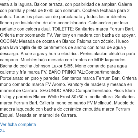
vista a la laguna. Balcon terraza, con posibilidad de ampliar. Galeria
con parrilla y pileta de 8x45 con solarium. Cochera techada para 2
autos. Todos los pisos son de porcelanato y todos los ambientes
tienen pre instalacion de aire acondicionado. Calefaccion por losa
radiante con caldera dual. TOILETTE: Sanitarios marca Ferrum Bari.
Grifería monocomando FV. Vanitory en madera con bacha de apoyar.
COCINA: Mesada de cocina en Blanco Paloma con zócalo. Hueco
para lava vajilla de 62 centímetros de ancho con toma de agua y
descarga. Anafe a gas y horno eléctrico. Preinstalación eléctrica para
campana. Muebles bajo mesada con frentes de MDF laqueados.
Bacha de cocina Johnson Luxor SI85. Mono comando para agua
caliente y fría marca FV. BAÑO PRINCIPAL:Compartimentado.
Porcelanato en piso y paredes. Sanitarios marca Ferrum Bari. Grifería
mono comando marca FV Aromo. Vanitory de madera y mesada en
mármol de Carrara. SEGUNDO BAÑO:Compartimentado. Pisos Idem
Living y paredes Blanco White Frost 30x60 a media altura. Sanitarios
marca Ferrum Bari. Grifería mono comando FV Melincué. Mueble de
madera laqueado con bacha de cerámica embutida marca Ferrum
Esquel. Mesada en mármol de Carrara.
Ver ficha completa
24