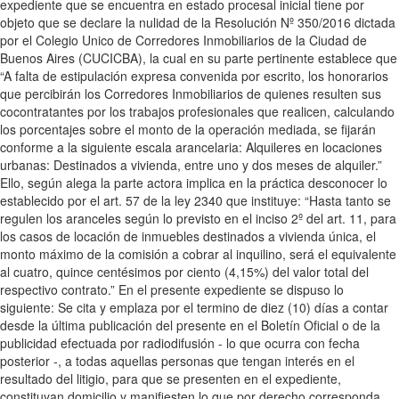
expediente que se encuentra en estado procesal inicial tiene por
objeto que se declare la nulidad de la Resolución Nº 350/2016 dictada
por el Colegio Unico de Corredores Inmobiliarios de la Ciudad de
Buenos Aires (CUCICBA), la cual en su parte pertinente establece que
“A falta de estipulación expresa convenida por escrito, los honorarios
que percibirán los Corredores Inmobiliarios de quienes resulten sus
cocontratantes por los trabajos profesionales que realicen, calculando
los porcentajes sobre el monto de la operación mediada, se fijarán
conforme a la siguiente escala arancelaria: Alquileres en locaciones
urbanas: Destinados a vivienda, entre uno y dos meses de alquiler.”
Ello, según alega la parte actora implica en la práctica desconocer lo
establecido por el art. 57 de la ley 2340 que instituye: “Hasta tanto se
regulen los aranceles según lo previsto en el inciso 2º del art. 11, para
los casos de locación de inmuebles destinados a vivienda única, el
monto máximo de la comisión a cobrar al inquilino, será el equivalente
al cuatro, quince centésimos por ciento (4,15%) del valor total del
respectivo contrato.” En el presente expediente se dispuso lo
siguiente: Se cita y emplaza por el termino de diez (10) días a contar
desde la última publicación del presente en el Boletín Oficial o de la
publicidad efectuada por radiodifusión - lo que ocurra con fecha
posterior -, a todas aquellas personas que tengan interés en el
resultado del litigio, para que se presenten en el expediente,
constituyan domicilio y manifiesten lo que por derecho corresponda,