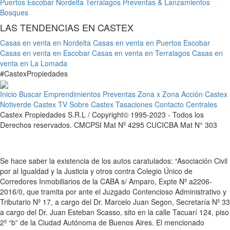
Puertos Escobar
Nordelta
Terralagos
Preventas & Lanzamientos
Bosques
LAS TENDENCIAS EN CASTEX
Casas en venta en Nordelta
Casas en venta en Puertos Escobar
Casas en venta en Escobar
Casas en venta en Terralagos
Casas en
venta en La Lomada
#
Castex
Propiedades
Inicio
Buscar
Emprendimientos
Preventas
Zona x Zona
Acción Castex
Notiverde
Castex TV
Sobre Castex
Tasaciones
Contacto
Centrales
Castex Propiedades S.R.L / Copyright© 1995-2023 - Todos los
Derechos reservados. CMCPSI Mat Nº 4295 CUCICBA Mat N° 303
Se hace saber la existencia de los autos caratulados: “Asociación Civil
por al Igualdad y la Justicia y otros contra Colegio Único de
Corredores Inmobiliarios de la CABA s/ Amparo, Expte Nº a2206-
2016/0, que tramita por ante el Juzgado Contencioso Administrativo y
Tributario Nº 17, a cargo del Dr. Marcelo Juan Segon, Secretaría Nº 33
a cargo del Dr. Juan Esteban Scasso, sito en la calle Tacuarí 124, piso
2º “b” de la Ciudad Autónoma de Buenos Aires. El mencionado