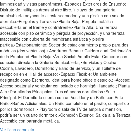
luminosidad y vistas panorámicas.•Espacios Exteriores de Ensueño:
Disfrute de múltiples áreas al aire libre, incluyendo una galería
semicubierta adyacente al estar/comedor, y una piscina con solado
atérmico.•Pergolas y Terrazas:•Planta Baja: Pergola metálica
descubierta en el frente y contrafrente.•Planta Alta: Una terraza
accesible con piso cerámico y pérgola de proyección, y una terraza
inaccesible con cubierta de membrana asfáltica y piedra
partida.•Estacionamiento: Sector de estacionamiento propio para dos
módulos (dos vehículos).• Aberturas Rehau.• Caldera dual.Distribución
de la Propiedad Planta Baja •Área Social: Amplio Estar Comedor con
conexión directa a la Galería Semicubierta; •Servicios y Cocina:
Cocina, Lavadero, Dormitorio y Baño de Servicio, y un Toilette de
recepción en el Hall de acceso; •Espacio Flexible: Un ambiente
designado como Escritorio, ideal para home office o estudio.; •Acceso:
Acceso peatonal y vehicular con solado de hormigón llaneado.; Planta
Alta •Dormitorios Principales: Tres cómodos dormitorios.•Suite
Principal: El Dormitorio cuenta con un Vestidor y un Baño con Ante
Baño.•Baños Adicionales: Un Baño completo en el pasillo, compartido
por los dormitorios. • Playroom o sala de TV de amplia dimensión,
podría ser un cuarto dormitorio.•Conexión Exterior: Salida a la Terraza
Accesible con baranda metálica.
Ver ficha completa