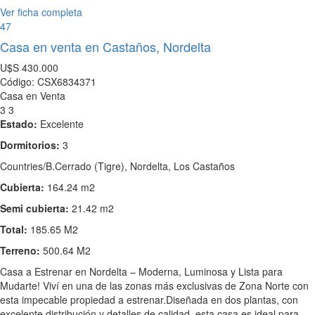
Ver ficha completa
47
Casa en venta en Castaños, Nordelta
U$S
430.000
Código: CSX6834371
Casa en Venta
3
3
Estado:
Excelente
Dormitorios:
3
Countries/B.Cerrado (Tigre), Nordelta, Los Castaños
Cubierta:
164.24 m2
Semi cubierta:
21.42 m2
Total:
185.65 M2
Terreno:
500.64 M2
Casa a Estrenar en Nordelta – Moderna, Luminosa y Lista para
Mudarte! Viví en una de las zonas más exclusivas de Zona Norte con
esta impecable propiedad a estrenar.Diseñada en dos plantas, con
excelente distribución y detalles de calidad, esta casa es ideal para