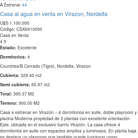
A Estrenar
44
Casa al agua en venta en Virazon, Nordelta
U$S
1.100.000
Código: CSX6910050
Casa en Venta
4
5
Estado:
Excelente
Dormitorios:
4
Countries/B.Cerrado (Tigre), Nordelta, Virazon
Cubierta:
329.40 m2
Semi cubierta:
65.97 m2
Total:
395.37 M2
Terreno:
900.00 M2
Casa a estrenar en Virazón – 4 dormitorios en suite, doble playroom y
piscina Moderna propiedad de 2 plantas con excelente orientación
Este, ubicada en el exclusivo barrio Virazón. La casa ofrece 4
dormitorios en suite con espacios amplios y luminosos. En planta baja
se destaca un playroom que también puede funcionar como