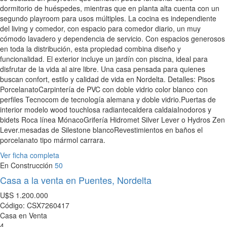
dormitorio de huéspedes, mientras que en planta alta cuenta con un
segundo playroom para usos múltiples. La cocina es independiente
del living y comedor, con espacio para comedor diario, un muy
cómodo lavadero y dependencia de servicio. Con espacios generosos
en toda la distribución, esta propiedad combina diseño y
funcionalidad. El exterior incluye un jardín con piscina, ideal para
disfrutar de la vida al aire libre. Una casa pensada para quienes
buscan confort, estilo y calidad de vida en Nordelta. Detalles: Pisos
PorcelanatoCarpintería de PVC con doble vidrio color blanco con
perfiles Tecnocom de tecnología alemana y doble vidrio.Puertas de
interior modelo wood touchlosa radiantecaldera caldaiaInodoros y
bidets Roca línea MónacoGrifería Hidromet Silver Lever o Hydros Zen
Lever.mesadas de Silestone blancoRevestimientos en baños el
porcelanato tipo mármol carrara.
Ver ficha completa
En Construcción
50
Casa a la venta en Puentes, Nordelta
U$S
1.200.000
Código: CSX7260417
Casa en Venta
4