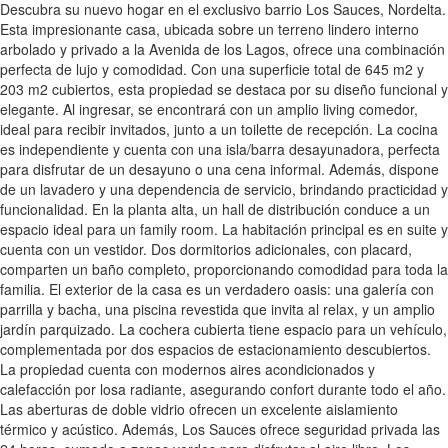
Descubra su nuevo hogar en el exclusivo barrio Los Sauces, Nordelta.
Esta impresionante casa, ubicada sobre un terreno lindero interno
arbolado y privado a la Avenida de los Lagos, ofrece una combinación
perfecta de lujo y comodidad. Con una superficie total de 645 m2 y
203 m2 cubiertos, esta propiedad se destaca por su diseño funcional y
elegante. Al ingresar, se encontrará con un amplio living comedor,
ideal para recibir invitados, junto a un toilette de recepción. La cocina
es independiente y cuenta con una isla/barra desayunadora, perfecta
para disfrutar de un desayuno o una cena informal. Además, dispone
de un lavadero y una dependencia de servicio, brindando practicidad y
funcionalidad. En la planta alta, un hall de distribución conduce a un
espacio ideal para un family room. La habitación principal es en suite y
cuenta con un vestidor. Dos dormitorios adicionales, con placard,
comparten un baño completo, proporcionando comodidad para toda la
familia. El exterior de la casa es un verdadero oasis: una galería con
parrilla y bacha, una piscina revestida que invita al relax, y un amplio
jardín parquizado. La cochera cubierta tiene espacio para un vehículo,
complementada por dos espacios de estacionamiento descubiertos.
La propiedad cuenta con modernos aires acondicionados y
calefacción por losa radiante, asegurando confort durante todo el año.
Las aberturas de doble vidrio ofrecen un excelente aislamiento
térmico y acústico. Además, Los Sauces ofrece seguridad privada las