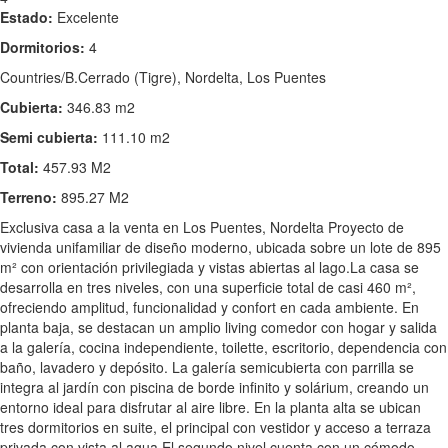
Estado:
Excelente
Dormitorios:
4
Countries/B.Cerrado (Tigre), Nordelta, Los Puentes
Cubierta:
346.83 m2
Semi cubierta:
111.10 m2
Total:
457.93 M2
Terreno:
895.27 M2
Exclusiva casa a la venta en Los Puentes, Nordelta Proyecto de
vivienda unifamiliar de diseño moderno, ubicada sobre un lote de 895
m² con orientación privilegiada y vistas abiertas al lago.La casa se
desarrolla en tres niveles, con una superficie total de casi 460 m²,
ofreciendo amplitud, funcionalidad y confort en cada ambiente. En
planta baja, se destacan un amplio living comedor con hogar y salida
a la galería, cocina independiente, toilette, escritorio, dependencia con
baño, lavadero y depósito. La galería semicubierta con parrilla se
integra al jardín con piscina de borde infinito y solárium, creando un
entorno ideal para disfrutar al aire libre. En la planta alta se ubican
tres dormitorios en suite, el principal con vestidor y acceso a terraza
privada con vista al agua.El segundo nivel cuenta con un cómodo