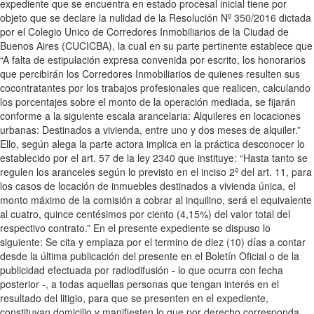
expediente que se encuentra en estado procesal inicial tiene por
objeto que se declare la nulidad de la Resolución Nº 350/2016 dictada
por el Colegio Unico de Corredores Inmobiliarios de la Ciudad de
Buenos Aires (CUCICBA), la cual en su parte pertinente establece que
“A falta de estipulación expresa convenida por escrito, los honorarios
que percibirán los Corredores Inmobiliarios de quienes resulten sus
cocontratantes por los trabajos profesionales que realicen, calculando
los porcentajes sobre el monto de la operación mediada, se fijarán
conforme a la siguiente escala arancelaria: Alquileres en locaciones
urbanas: Destinados a vivienda, entre uno y dos meses de alquiler.”
Ello, según alega la parte actora implica en la práctica desconocer lo
establecido por el art. 57 de la ley 2340 que instituye: “Hasta tanto se
regulen los aranceles según lo previsto en el inciso 2º del art. 11, para
los casos de locación de inmuebles destinados a vivienda única, el
monto máximo de la comisión a cobrar al inquilino, será el equivalente
al cuatro, quince centésimos por ciento (4,15%) del valor total del
respectivo contrato.” En el presente expediente se dispuso lo
siguiente: Se cita y emplaza por el termino de diez (10) días a contar
desde la última publicación del presente en el Boletín Oficial o de la
publicidad efectuada por radiodifusión - lo que ocurra con fecha
posterior -, a todas aquellas personas que tengan interés en el
resultado del litigio, para que se presenten en el expediente,
constituyan domicilio y manifiesten lo que por derecho corresponda,