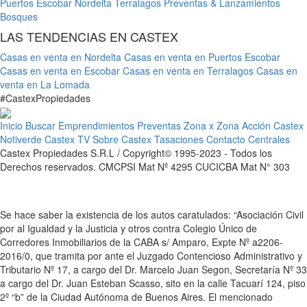
Puertos Escobar
Nordelta
Terralagos
Preventas & Lanzamientos
Bosques
LAS TENDENCIAS EN CASTEX
Casas en venta en Nordelta
Casas en venta en Puertos Escobar
Casas en venta en Escobar
Casas en venta en Terralagos
Casas en
venta en La Lomada
#
Castex
Propiedades
Inicio
Buscar
Emprendimientos
Preventas
Zona x Zona
Acción Castex
Notiverde
Castex TV
Sobre Castex
Tasaciones
Contacto
Centrales
Castex Propiedades S.R.L / Copyright© 1995-2023 - Todos los
Derechos reservados. CMCPSI Mat Nº 4295 CUCICBA Mat N° 303
Se hace saber la existencia de los autos caratulados: “Asociación Civil
por al Igualdad y la Justicia y otros contra Colegio Único de
Corredores Inmobiliarios de la CABA s/ Amparo, Expte Nº a2206-
2016/0, que tramita por ante el Juzgado Contencioso Administrativo y
Tributario Nº 17, a cargo del Dr. Marcelo Juan Segon, Secretaría Nº 33
a cargo del Dr. Juan Esteban Scasso, sito en la calle Tacuarí 124, piso
2º “b” de la Ciudad Autónoma de Buenos Aires. El mencionado