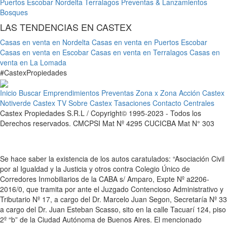
Puertos Escobar
Nordelta
Terralagos
Preventas & Lanzamientos
Bosques
LAS TENDENCIAS EN CASTEX
Casas en venta en Nordelta
Casas en venta en Puertos Escobar
Casas en venta en Escobar
Casas en venta en Terralagos
Casas en
venta en La Lomada
#
Castex
Propiedades
Inicio
Buscar
Emprendimientos
Preventas
Zona x Zona
Acción Castex
Notiverde
Castex TV
Sobre Castex
Tasaciones
Contacto
Centrales
Castex Propiedades S.R.L / Copyright© 1995-2023 - Todos los
Derechos reservados. CMCPSI Mat Nº 4295 CUCICBA Mat N° 303
Se hace saber la existencia de los autos caratulados: “Asociación Civil
por al Igualdad y la Justicia y otros contra Colegio Único de
Corredores Inmobiliarios de la CABA s/ Amparo, Expte Nº a2206-
2016/0, que tramita por ante el Juzgado Contencioso Administrativo y
Tributario Nº 17, a cargo del Dr. Marcelo Juan Segon, Secretaría Nº 33
a cargo del Dr. Juan Esteban Scasso, sito en la calle Tacuarí 124, piso
2º “b” de la Ciudad Autónoma de Buenos Aires. El mencionado