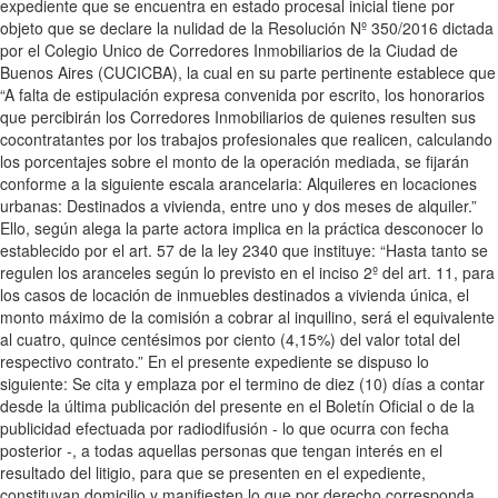
expediente que se encuentra en estado procesal inicial tiene por
objeto que se declare la nulidad de la Resolución Nº 350/2016 dictada
por el Colegio Unico de Corredores Inmobiliarios de la Ciudad de
Buenos Aires (CUCICBA), la cual en su parte pertinente establece que
“A falta de estipulación expresa convenida por escrito, los honorarios
que percibirán los Corredores Inmobiliarios de quienes resulten sus
cocontratantes por los trabajos profesionales que realicen, calculando
los porcentajes sobre el monto de la operación mediada, se fijarán
conforme a la siguiente escala arancelaria: Alquileres en locaciones
urbanas: Destinados a vivienda, entre uno y dos meses de alquiler.”
Ello, según alega la parte actora implica en la práctica desconocer lo
establecido por el art. 57 de la ley 2340 que instituye: “Hasta tanto se
regulen los aranceles según lo previsto en el inciso 2º del art. 11, para
los casos de locación de inmuebles destinados a vivienda única, el
monto máximo de la comisión a cobrar al inquilino, será el equivalente
al cuatro, quince centésimos por ciento (4,15%) del valor total del
respectivo contrato.” En el presente expediente se dispuso lo
siguiente: Se cita y emplaza por el termino de diez (10) días a contar
desde la última publicación del presente en el Boletín Oficial o de la
publicidad efectuada por radiodifusión - lo que ocurra con fecha
posterior -, a todas aquellas personas que tengan interés en el
resultado del litigio, para que se presenten en el expediente,
constituyan domicilio y manifiesten lo que por derecho corresponda,