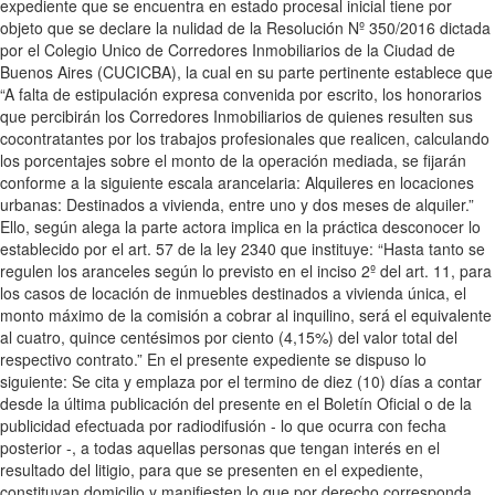
expediente que se encuentra en estado procesal inicial tiene por
objeto que se declare la nulidad de la Resolución Nº 350/2016 dictada
por el Colegio Unico de Corredores Inmobiliarios de la Ciudad de
Buenos Aires (CUCICBA), la cual en su parte pertinente establece que
“A falta de estipulación expresa convenida por escrito, los honorarios
que percibirán los Corredores Inmobiliarios de quienes resulten sus
cocontratantes por los trabajos profesionales que realicen, calculando
los porcentajes sobre el monto de la operación mediada, se fijarán
conforme a la siguiente escala arancelaria: Alquileres en locaciones
urbanas: Destinados a vivienda, entre uno y dos meses de alquiler.”
Ello, según alega la parte actora implica en la práctica desconocer lo
establecido por el art. 57 de la ley 2340 que instituye: “Hasta tanto se
regulen los aranceles según lo previsto en el inciso 2º del art. 11, para
los casos de locación de inmuebles destinados a vivienda única, el
monto máximo de la comisión a cobrar al inquilino, será el equivalente
al cuatro, quince centésimos por ciento (4,15%) del valor total del
respectivo contrato.” En el presente expediente se dispuso lo
siguiente: Se cita y emplaza por el termino de diez (10) días a contar
desde la última publicación del presente en el Boletín Oficial o de la
publicidad efectuada por radiodifusión - lo que ocurra con fecha
posterior -, a todas aquellas personas que tengan interés en el
resultado del litigio, para que se presenten en el expediente,
constituyan domicilio y manifiesten lo que por derecho corresponda,