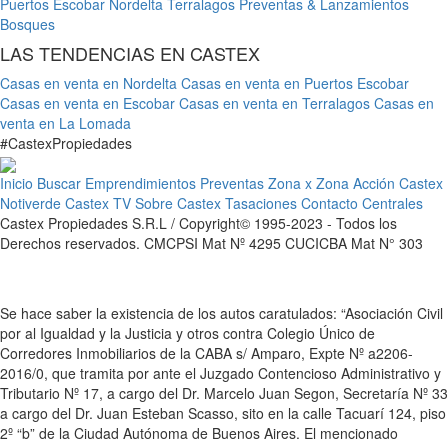
Puertos Escobar
Nordelta
Terralagos
Preventas & Lanzamientos
Bosques
LAS TENDENCIAS EN CASTEX
Casas en venta en Nordelta
Casas en venta en Puertos Escobar
Casas en venta en Escobar
Casas en venta en Terralagos
Casas en
venta en La Lomada
#
Castex
Propiedades
Inicio
Buscar
Emprendimientos
Preventas
Zona x Zona
Acción Castex
Notiverde
Castex TV
Sobre Castex
Tasaciones
Contacto
Centrales
Castex Propiedades S.R.L / Copyright© 1995-2023 - Todos los
Derechos reservados. CMCPSI Mat Nº 4295 CUCICBA Mat N° 303
Se hace saber la existencia de los autos caratulados: “Asociación Civil
por al Igualdad y la Justicia y otros contra Colegio Único de
Corredores Inmobiliarios de la CABA s/ Amparo, Expte Nº a2206-
2016/0, que tramita por ante el Juzgado Contencioso Administrativo y
Tributario Nº 17, a cargo del Dr. Marcelo Juan Segon, Secretaría Nº 33
a cargo del Dr. Juan Esteban Scasso, sito en la calle Tacuarí 124, piso
2º “b” de la Ciudad Autónoma de Buenos Aires. El mencionado