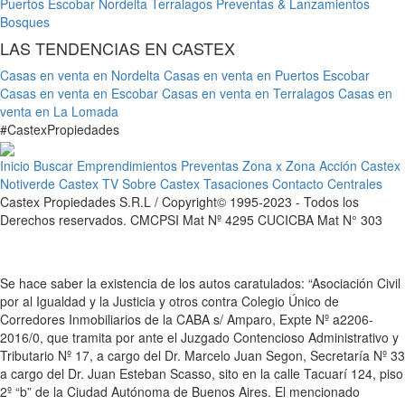
Puertos Escobar
Nordelta
Terralagos
Preventas & Lanzamientos
Bosques
LAS TENDENCIAS EN CASTEX
Casas en venta en Nordelta
Casas en venta en Puertos Escobar
Casas en venta en Escobar
Casas en venta en Terralagos
Casas en
venta en La Lomada
#
Castex
Propiedades
Inicio
Buscar
Emprendimientos
Preventas
Zona x Zona
Acción Castex
Notiverde
Castex TV
Sobre Castex
Tasaciones
Contacto
Centrales
Castex Propiedades S.R.L / Copyright© 1995-2023 - Todos los
Derechos reservados. CMCPSI Mat Nº 4295 CUCICBA Mat N° 303
Se hace saber la existencia de los autos caratulados: “Asociación Civil
por al Igualdad y la Justicia y otros contra Colegio Único de
Corredores Inmobiliarios de la CABA s/ Amparo, Expte Nº a2206-
2016/0, que tramita por ante el Juzgado Contencioso Administrativo y
Tributario Nº 17, a cargo del Dr. Marcelo Juan Segon, Secretaría Nº 33
a cargo del Dr. Juan Esteban Scasso, sito en la calle Tacuarí 124, piso
2º “b” de la Ciudad Autónoma de Buenos Aires. El mencionado