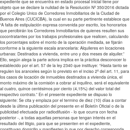
expediente que se encuentra en estado procesal inicial tiene por
objeto que se declare la nulidad de la Resolución Nº 350/2016 dictada
por el Colegio Unico de Corredores Inmobiliarios de la Ciudad de
Buenos Aires (CUCICBA), la cual en su parte pertinente establece que
“A falta de estipulación expresa convenida por escrito, los honorarios
que percibirán los Corredores Inmobiliarios de quienes resulten sus
cocontratantes por los trabajos profesionales que realicen, calculando
los porcentajes sobre el monto de la operación mediada, se fijarán
conforme a la siguiente escala arancelaria: Alquileres en locaciones
urbanas: Destinados a vivienda, entre uno y dos meses de alquiler.”
Ello, según alega la parte actora implica en la práctica desconocer lo
establecido por el art. 57 de la ley 2340 que instituye: “Hasta tanto se
regulen los aranceles según lo previsto en el inciso 2º del art. 11, para
los casos de locación de inmuebles destinados a vivienda única, el
monto máximo de la comisión a cobrar al inquilino, será el equivalente
al cuatro, quince centésimos por ciento (4,15%) del valor total del
respectivo contrato.” En el presente expediente se dispuso lo
siguiente: Se cita y emplaza por el termino de diez (10) días a contar
desde la última publicación del presente en el Boletín Oficial o de la
publicidad efectuada por radiodifusión - lo que ocurra con fecha
posterior -, a todas aquellas personas que tengan interés en el
resultado del litigio, para que se presenten en el expediente,
constituyan domicilio y manifiesten lo que por derecho corresponda,