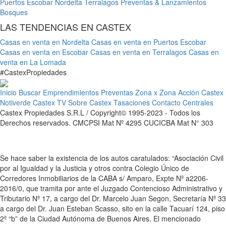
Puertos Escobar
Nordelta
Terralagos
Preventas & Lanzamientos
Bosques
LAS TENDENCIAS EN CASTEX
Casas en venta en Nordelta
Casas en venta en Puertos Escobar
Casas en venta en Escobar
Casas en venta en Terralagos
Casas en
venta en La Lomada
#
Castex
Propiedades
Inicio
Buscar
Emprendimientos
Preventas
Zona x Zona
Acción Castex
Notiverde
Castex TV
Sobre Castex
Tasaciones
Contacto
Centrales
Castex Propiedades S.R.L / Copyright© 1995-2023 - Todos los
Derechos reservados. CMCPSI Mat Nº 4295 CUCICBA Mat N° 303
Se hace saber la existencia de los autos caratulados: “Asociación Civil
por al Igualdad y la Justicia y otros contra Colegio Único de
Corredores Inmobiliarios de la CABA s/ Amparo, Expte Nº a2206-
2016/0, que tramita por ante el Juzgado Contencioso Administrativo y
Tributario Nº 17, a cargo del Dr. Marcelo Juan Segon, Secretaría Nº 33
a cargo del Dr. Juan Esteban Scasso, sito en la calle Tacuarí 124, piso
2º “b” de la Ciudad Autónoma de Buenos Aires. El mencionado