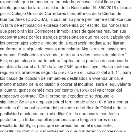
expediente que se encuentra en estado procesal inicial tiene por
objeto que se declare la nulidad de la Resolución Nº 350/2016 dictada
por el Colegio Unico de Corredores Inmobiliarios de la Ciudad de
Buenos Aires (CUCICBA), la cual en su parte pertinente establece que
“A falta de estipulación expresa convenida por escrito, los honorarios
que percibirán los Corredores Inmobiliarios de quienes resulten sus
cocontratantes por los trabajos profesionales que realicen, calculando
los porcentajes sobre el monto de la operación mediada, se fijarán
conforme a la siguiente escala arancelaria: Alquileres en locaciones
urbanas: Destinados a vivienda, entre uno y dos meses de alquiler.”
Ello, según alega la parte actora implica en la práctica desconocer lo
establecido por el art. 57 de la ley 2340 que instituye: “Hasta tanto se
regulen los aranceles según lo previsto en el inciso 2º del art. 11, para
los casos de locación de inmuebles destinados a vivienda única, el
monto máximo de la comisión a cobrar al inquilino, será el equivalente
al cuatro, quince centésimos por ciento (4,15%) del valor total del
respectivo contrato.” En el presente expediente se dispuso lo
siguiente: Se cita y emplaza por el termino de diez (10) días a contar
desde la última publicación del presente en el Boletín Oficial o de la
publicidad efectuada por radiodifusión - lo que ocurra con fecha
posterior -, a todas aquellas personas que tengan interés en el
resultado del litigio, para que se presenten en el expediente,
constituyan domicilio y manifiesten lo que por derecho corresponda,