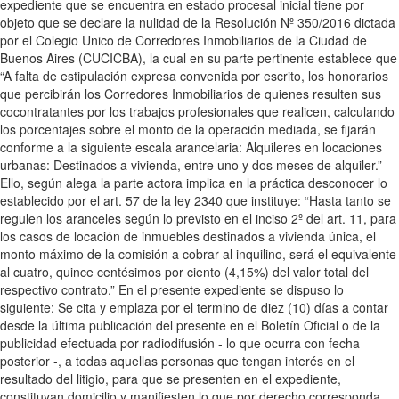
expediente que se encuentra en estado procesal inicial tiene por
objeto que se declare la nulidad de la Resolución Nº 350/2016 dictada
por el Colegio Unico de Corredores Inmobiliarios de la Ciudad de
Buenos Aires (CUCICBA), la cual en su parte pertinente establece que
“A falta de estipulación expresa convenida por escrito, los honorarios
que percibirán los Corredores Inmobiliarios de quienes resulten sus
cocontratantes por los trabajos profesionales que realicen, calculando
los porcentajes sobre el monto de la operación mediada, se fijarán
conforme a la siguiente escala arancelaria: Alquileres en locaciones
urbanas: Destinados a vivienda, entre uno y dos meses de alquiler.”
Ello, según alega la parte actora implica en la práctica desconocer lo
establecido por el art. 57 de la ley 2340 que instituye: “Hasta tanto se
regulen los aranceles según lo previsto en el inciso 2º del art. 11, para
los casos de locación de inmuebles destinados a vivienda única, el
monto máximo de la comisión a cobrar al inquilino, será el equivalente
al cuatro, quince centésimos por ciento (4,15%) del valor total del
respectivo contrato.” En el presente expediente se dispuso lo
siguiente: Se cita y emplaza por el termino de diez (10) días a contar
desde la última publicación del presente en el Boletín Oficial o de la
publicidad efectuada por radiodifusión - lo que ocurra con fecha
posterior -, a todas aquellas personas que tengan interés en el
resultado del litigio, para que se presenten en el expediente,
constituyan domicilio y manifiesten lo que por derecho corresponda,