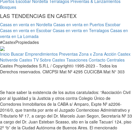
Puertos Escobar
Nordelta
Terralagos
Preventas & Lanzamientos
Bosques
LAS TENDENCIAS EN CASTEX
Casas en venta en Nordelta
Casas en venta en Puertos Escobar
Casas en venta en Escobar
Casas en venta en Terralagos
Casas en
venta en La Lomada
#
Castex
Propiedades
Inicio
Buscar
Emprendimientos
Preventas
Zona x Zona
Acción Castex
Notiverde
Castex TV
Sobre Castex
Tasaciones
Contacto
Centrales
Castex Propiedades S.R.L / Copyright© 1995-2023 - Todos los
Derechos reservados. CMCPSI Mat Nº 4295 CUCICBA Mat N° 303
Se hace saber la existencia de los autos caratulados: “Asociación Civil
por al Igualdad y la Justicia y otros contra Colegio Único de
Corredores Inmobiliarios de la CABA s/ Amparo, Expte Nº a2206-
2016/0, que tramita por ante el Juzgado Contencioso Administrativo y
Tributario Nº 17, a cargo del Dr. Marcelo Juan Segon, Secretaría Nº 33
a cargo del Dr. Juan Esteban Scasso, sito en la calle Tacuarí 124, piso
2º “b” de la Ciudad Autónoma de Buenos Aires. El mencionado