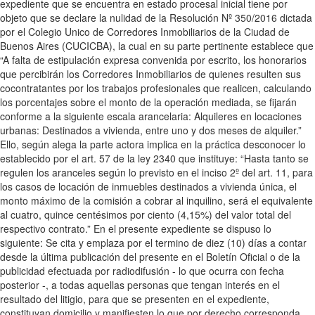
expediente que se encuentra en estado procesal inicial tiene por
objeto que se declare la nulidad de la Resolución Nº 350/2016 dictada
por el Colegio Unico de Corredores Inmobiliarios de la Ciudad de
Buenos Aires (CUCICBA), la cual en su parte pertinente establece que
“A falta de estipulación expresa convenida por escrito, los honorarios
que percibirán los Corredores Inmobiliarios de quienes resulten sus
cocontratantes por los trabajos profesionales que realicen, calculando
los porcentajes sobre el monto de la operación mediada, se fijarán
conforme a la siguiente escala arancelaria: Alquileres en locaciones
urbanas: Destinados a vivienda, entre uno y dos meses de alquiler.”
Ello, según alega la parte actora implica en la práctica desconocer lo
establecido por el art. 57 de la ley 2340 que instituye: “Hasta tanto se
regulen los aranceles según lo previsto en el inciso 2º del art. 11, para
los casos de locación de inmuebles destinados a vivienda única, el
monto máximo de la comisión a cobrar al inquilino, será el equivalente
al cuatro, quince centésimos por ciento (4,15%) del valor total del
respectivo contrato.” En el presente expediente se dispuso lo
siguiente: Se cita y emplaza por el termino de diez (10) días a contar
desde la última publicación del presente en el Boletín Oficial o de la
publicidad efectuada por radiodifusión - lo que ocurra con fecha
posterior -, a todas aquellas personas que tengan interés en el
resultado del litigio, para que se presenten en el expediente,
constituyan domicilio y manifiesten lo que por derecho corresponda,