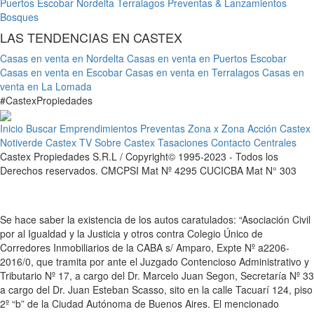
Puertos Escobar
Nordelta
Terralagos
Preventas & Lanzamientos
Bosques
LAS TENDENCIAS EN CASTEX
Casas en venta en Nordelta
Casas en venta en Puertos Escobar
Casas en venta en Escobar
Casas en venta en Terralagos
Casas en
venta en La Lomada
#
Castex
Propiedades
Inicio
Buscar
Emprendimientos
Preventas
Zona x Zona
Acción Castex
Notiverde
Castex TV
Sobre Castex
Tasaciones
Contacto
Centrales
Castex Propiedades S.R.L / Copyright© 1995-2023 - Todos los
Derechos reservados. CMCPSI Mat Nº 4295 CUCICBA Mat N° 303
Se hace saber la existencia de los autos caratulados: “Asociación Civil
por al Igualdad y la Justicia y otros contra Colegio Único de
Corredores Inmobiliarios de la CABA s/ Amparo, Expte Nº a2206-
2016/0, que tramita por ante el Juzgado Contencioso Administrativo y
Tributario Nº 17, a cargo del Dr. Marcelo Juan Segon, Secretaría Nº 33
a cargo del Dr. Juan Esteban Scasso, sito en la calle Tacuarí 124, piso
2º “b” de la Ciudad Autónoma de Buenos Aires. El mencionado